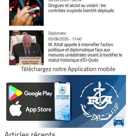
Drogues et alcool au volant : les
contrôles inopinés bientôt déployés
Catégorie
Diplomatie
05/08/2026 - 17:40
M. Attaf appelle à intensifier l'action
politique et diplomatique face aux
mesures unilatérales visant à modifier le
statut historique d'El-Qods
Téléchargez notre Application mobile
Articles récents