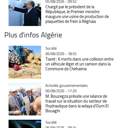
05/08/2026 - 09:52
Chargé par le président de la
République, le Premier ministre
inaugure une usine de production de
plaquettes de frein à Réghaïa
Plus d'infos Algérie
Catégorie
Société
06/08/2026 - 18:55
Tiaret : 6 morts dans une collision entre
un véhicule léger et un camion dans la
Commune de Chehaima
Catégorie
Activités gouvernementales
06/08/2026 - 17:20
M. Bouzegza préside une séance de
travail sur la situation du secteur de
l’hydraulique dans la wilaya d’Oum El
Bouaghi
Catégorie
Société
06/08/2026 - 08:34