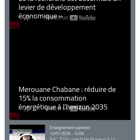
levier de développement
économique »
Merouane Chabane : réduire de
15% la consommation
énergétique à l’horizon 2035
Catégorie
Enseignement supérieur
12/07/2026 - 12:09
BAC 2026 : une fiche de vœux à 12