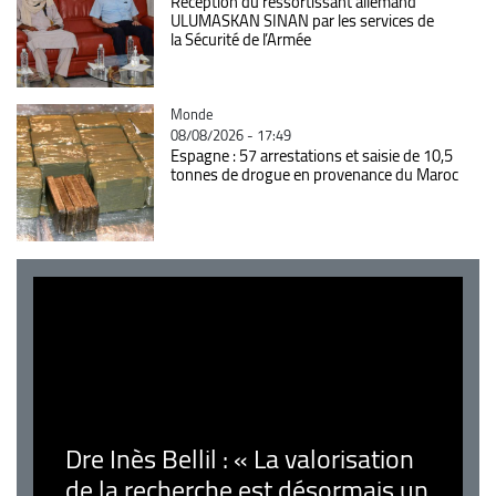
Réception du ressortissant allemand
ULUMASKAN SINAN par les services de
la Sécurité de l’Armée
Catégorie
Monde
08/08/2026 - 17:49
Espagne : 57 arrestations et saisie de 10,5
tonnes de drogue en provenance du Maroc
Dre Inès Bellil : « La valorisation
de la recherche est désormais un