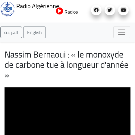
Aller
Radio Algérienne
au
Radios
contenu
principal
العربية
English
Nassim Bernaoui : « le monoxyde
de carbone tue à longueur d'année
»