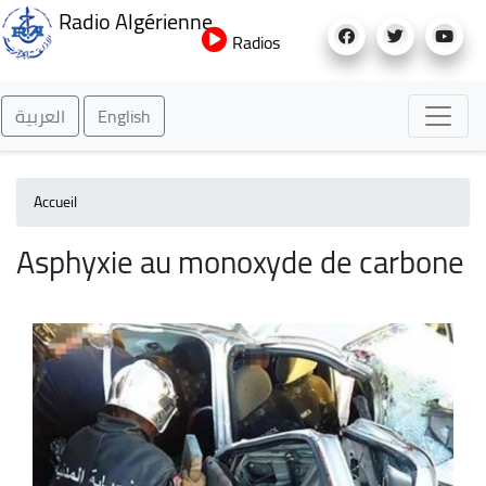
Aller
Radio Algérienne
au
Radios
contenu
principal
العربية
English
Accueil
Asphyxie au monoxyde de carbone