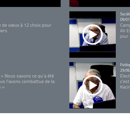
Catégo
Sociét
09/07
e de vœux à 12 choix pour
Camp
iers
Ali 
jour
Catégo
Politi
29/06
 « Nous savons ce qu’a été
Elec
ous l’avons combattue de la
c'est
s »
Kaci