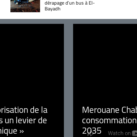
dérapage d’un bus à El-
Bayadh
orisation de la
Merouane Chaba
 un levier de
consommation é
ique »
2035