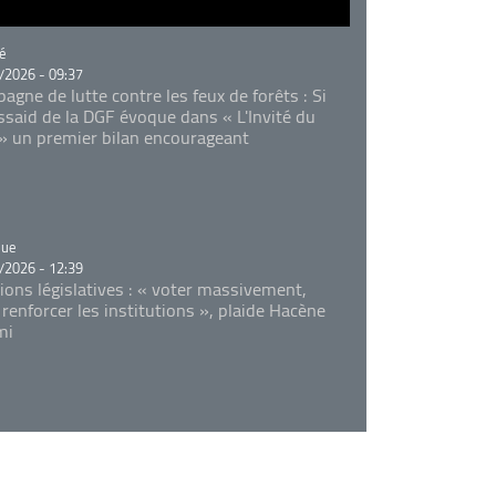
rie
é
/2026 - 09:37
agne de lutte contre les feux de forêts : Si
Essaid de la DGF évoque dans « L'Invité du
 » un premier bilan encourageant
rie
que
/2026 - 12:39
tions législatives : « voter massivement,
 renforcer les institutions », plaide Hacène
mi