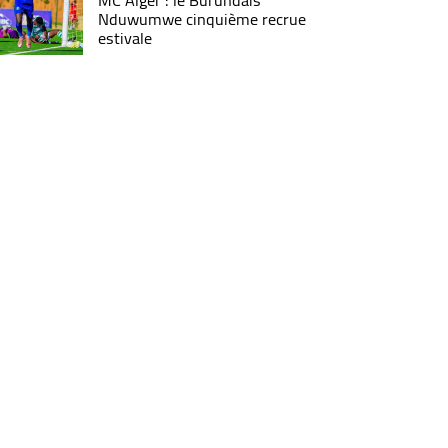
MC Alger : le Burundais
Nduwumwe cinquième recrue
estivale