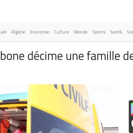
Aller
au
contenu
principal
in navigation
ueil
Algérie
Economie
Culture
Monde
Sports
Santé
Soc
bone décime une famille d