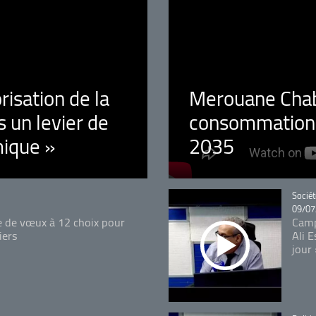
orisation de la
Merouane Chaba
 un levier de
consommation é
ique »
2035
Catégo
Sociét
09/07
e de vœux à 12 choix pour
Camp
iers
Ali 
jour