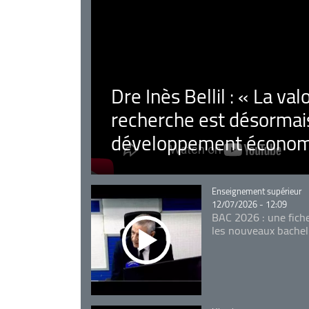
Dre Inès Bellil : « La val
recherche est désormais
développement économ
Catégorie
Enseignement supérieur
12/07/2026 - 12:09
BAC 2026 : une fich
les nouveaux bachel