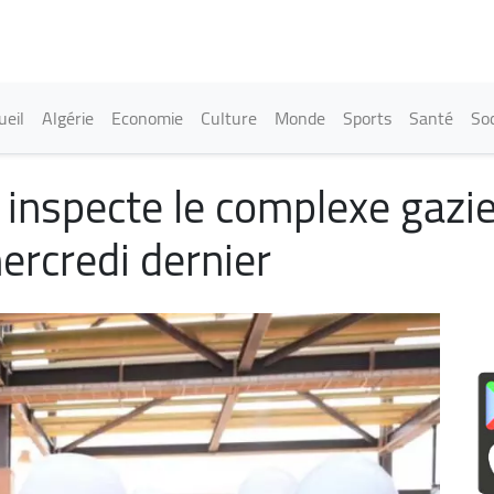
Aller
au
contenu
principal
in navigation
ueil
Algérie
Economie
Culture
Monde
Sports
Santé
Soc
 inspecte le complexe gazie
ercredi dernier