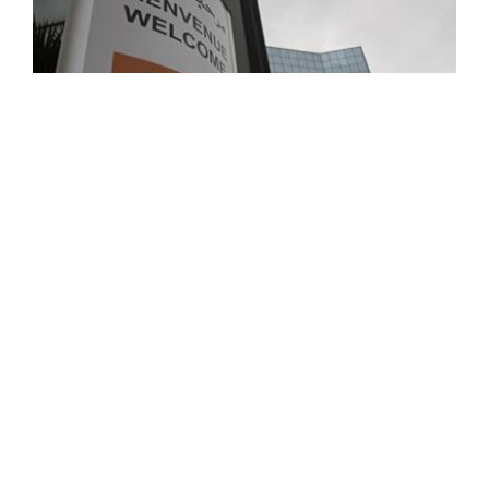
Algérie-Niger : Sonatrach lancera début
avril le forage de puits au champ de Kafra
Le groupe Sonatrach prévoit d'entamer les travaux de
forage de puits au champ de Kafra au Niger à partir du
début du mois d'avril prochain, après l'achèvement de
plusieurs études ...