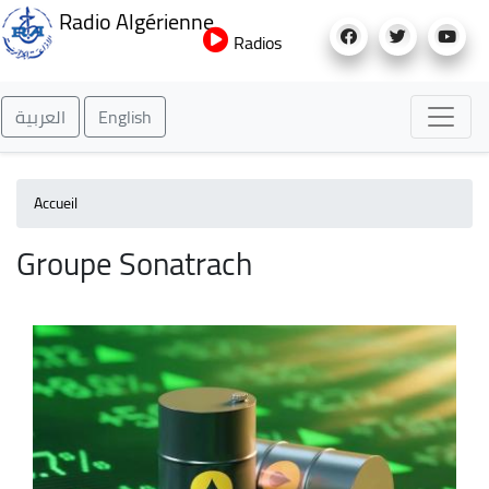
Aller
Radio Algérienne
au
Radios
contenu
principal
العربية
English
Accueil
Groupe Sonatrach