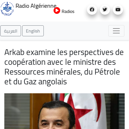
Aller
Radio Algérienne
au
Radios
contenu
principal
العربية
English
Arkab examine les perspectives de
coopération avec le ministre des
Ressources minérales, du Pétrole
et du Gaz angolais