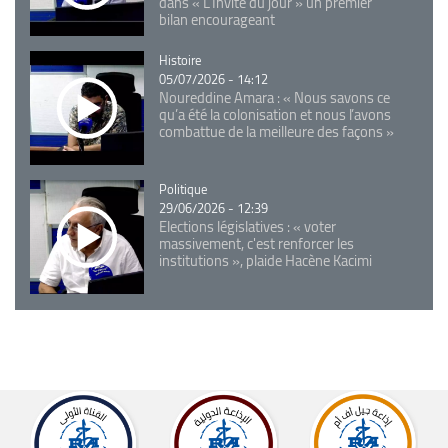
dans « L'Invité du jour » un premier
bilan encourageant
Catégorie
Histoire
05/07/2026 - 14:12
Noureddine Amara : « Nous savons ce
qu’a été la colonisation et nous l’avons
combattue de la meilleure des façons »
Catégorie
Politique
29/06/2026 - 12:39
Elections législatives : « voter
massivement, c'est renforcer les
institutions », plaide Hacène Kacimi