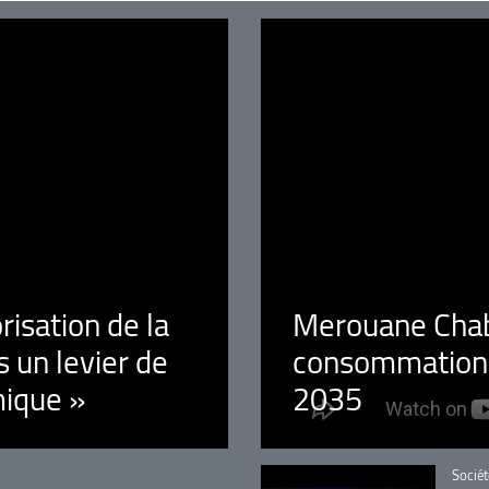
orisation de la
Merouane Chaba
 un levier de
consommation é
ique »
2035
Catégo
Sociét