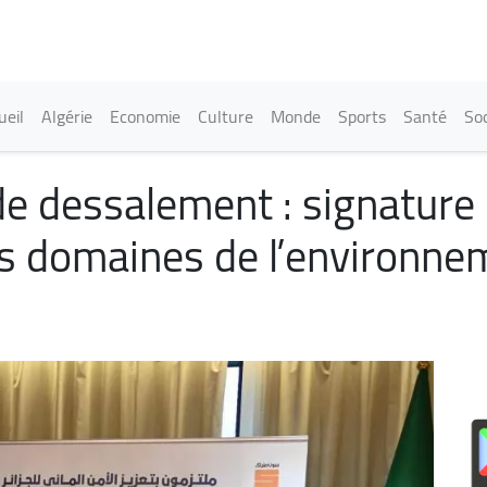
Aller
au
contenu
principal
in navigation
ueil
Algérie
Economie
Culture
Monde
Sports
Santé
Soc
de dessalement : signature 
s domaines de l’environnem