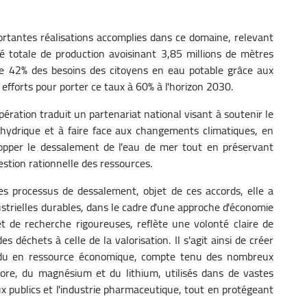
rtantes réalisations accomplies dans ce domaine, relevant
té totale de production avoisinant 3,85 millions de mètres
de 42% des besoins des citoyens en eau potable grâce aux
efforts pour porter ce taux à 60% à l'horizon 2030.
ération traduit un partenariat national visant à soutenir le
 hydrique et à faire face aux changements climatiques, en
lopper le dessalement de l'eau de mer tout en préservant
stion rationnelle des ressources.
es processus de dessalement, objet de ces accords, elle a
strielles durables, dans le cadre d'une approche d'économie
et de recherche rigoureuses, reflète une volonté claire de
s déchets à celle de la valorisation. Il s'agit ainsi de créer
sidu en ressource économique, compte tenu des nombreux
hlore, du magnésium et du lithium, utilisés dans de vastes
aux publics et l'industrie pharmaceutique, tout en protégeant