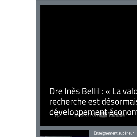
Dre Inès Bellil : « La val
recherche est désormais
développement économ
Catégorie
Enseignement supérieur