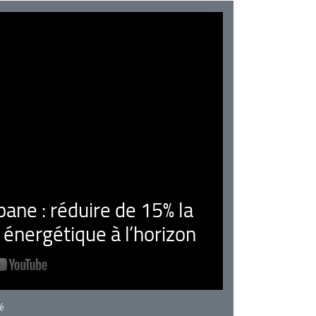
ne : réduire de 15% la
nergétique à l’horizon
rie
é