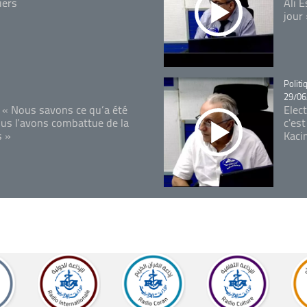
iers
Ali 
jour
Catégo
Politi
29/06
 « Nous savons ce qu’a été
Elec
ous l’avons combattue de la
c'est
s »
Kaci