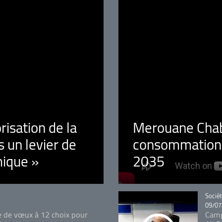
orisation de la
Merouane Chaba
 un levier de
consommation é
ique »
2035
Catégo
Sociét
09/07
e de vœux à 12 choix pour
Camp