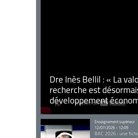
Dre Inès Bellil : « La val
recherche est désormais
développement économ
Catégorie
Enseignement supérieur
12/07/2026 - 12:09
BAC 2026 : une fich