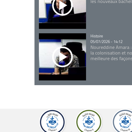
les nouveaux bachel
Catégorie
Histoire
05/07/2026 - 14:12
Noureddine Amara :
la colonisation et n
meilleure des façon