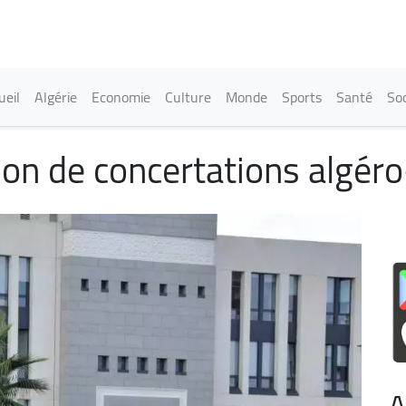
Aller
au
contenu
principal
in navigation
ueil
Algérie
Economie
Culture
Monde
Sports
Santé
Soc
ion de concertations algér
A