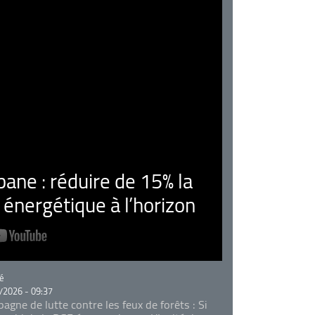
ne : réduire de 15% la
nergétique à l’horizon
rie
é
/2026 - 09:37
agne de lutte contre les feux de forêts : Si