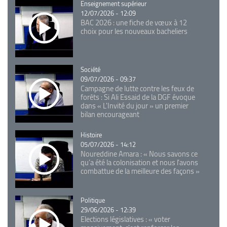
Catégorie
Enseignement supérieur
12/07/2026 - 12:09
BAC 2026 : une fiche de vœux à 12
choix pour les nouveaux bacheliers
Catégorie
Société
09/07/2026 - 09:37
Campagne de lutte contre les feux de
forêts : Si Ali Essaid de la DGF évoque
dans « L'Invité du jour » un premier
bilan encourageant
Catégorie
Histoire
05/07/2026 - 14:12
Noureddine Amara : « Nous savons ce
qu’a été la colonisation et nous l’avons
combattue de la meilleure des façons »
Catégorie
Politique
29/06/2026 - 12:39
Elections législatives : « voter