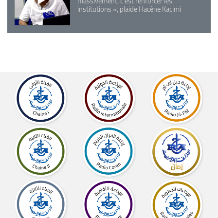
massivement, c'est renforcer les
institutions », plaide Hacène Kacimi