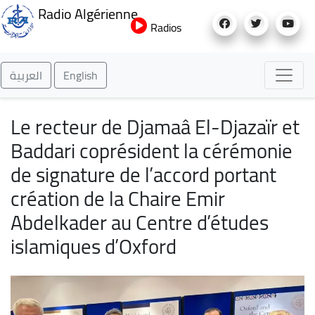
Aller
Radio Algérienne
au
Radios
contenu
principal
العربية
English
Le recteur de Djamaâ El-Djazaïr et
Baddari coprésident la cérémonie
de signature de l’accord portant
création de la Chaire Emir
Abdelkader au Centre d’études
islamiques d’Oxford