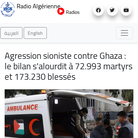
Aller
Radio Algérienne
au
Radios
contenu
principal
العربية
English
Agression sioniste contre Ghaza :
le bilan s'alourdit à 72.993 martyrs
et 173.230 blessés