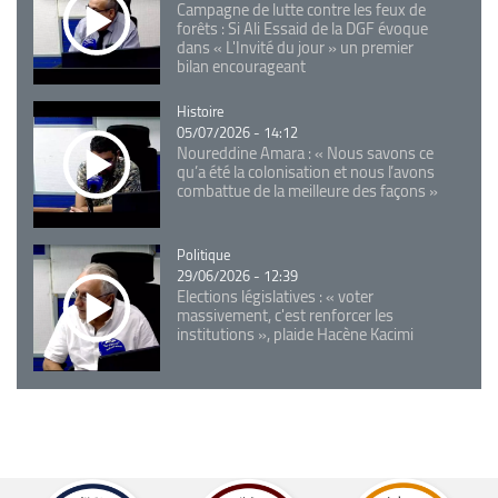
Campagne de lutte contre les feux de
forêts : Si Ali Essaid de la DGF évoque
dans « L'Invité du jour » un premier
bilan encourageant
Catégorie
Histoire
05/07/2026 - 14:12
Noureddine Amara : « Nous savons ce
qu’a été la colonisation et nous l’avons
combattue de la meilleure des façons »
Catégorie
Politique
29/06/2026 - 12:39
Elections législatives : « voter
massivement, c'est renforcer les
institutions », plaide Hacène Kacimi