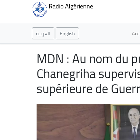
Radio Algérienne
Ma
العربية
English
Acc
MDN : Au nom du pré
Chanegriha supervise
supérieure de Guer