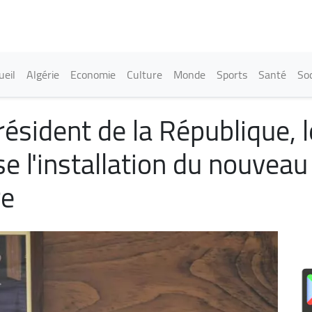
Aller
au
contenu
principal
in navigation
ueil
Algérie
Economie
Culture
Monde
Sports
Santé
Soc
sident de la République, 
 l'installation du nouveau 
re