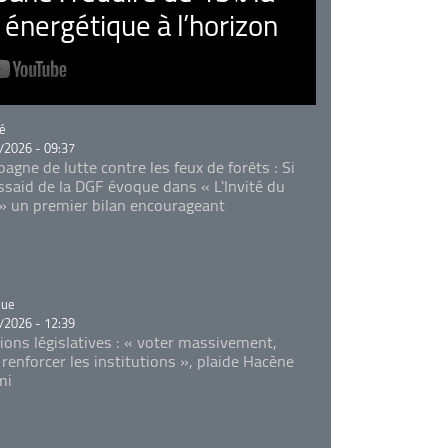
nergétique à l’horizon
rie
é
/2026 - 09:37
agne de lutte contre les feux de forêts : Si
Essaid de la DGF évoque dans « L'Invité du
 » un premier bilan encourageant
rie
que
/2026 - 12:39
tions législatives : « voter massivement,
 renforcer les institutions », plaide Hacène
mi