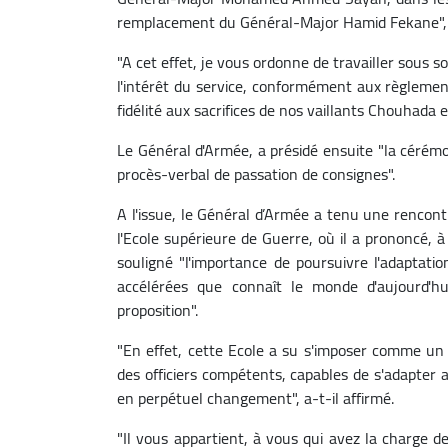
remplacement du Général-Major Hamid Fekane", a
"A cet effet, je vous ordonne de travailler sous s
l'intérêt du service, conformément aux règlement
fidélité aux sacrifices de nos vaillants Chouhada e
Le Général d'Armée, a présidé ensuite "la cérémo
procès-verbal de passation de consignes".
A l'issue, le Général d’Armée a tenu une rencon
l'Ecole supérieure de Guerre, où il a prononcé, à l
souligné "l'importance de poursuivre l'adapta
accélérées que connaît le monde d'aujourd'hui
proposition".
"En effet, cette Ecole a su s'imposer comme un 
des officiers compétents, capables de s'adapter 
en perpétuel changement", a-t-il affirmé.
"Il vous appartient, à vous qui avez la charge d