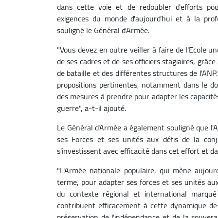
dans cette voie et de redoubler d'efforts p
exigences du monde d'aujourd’hui et à la profo
souligné le Général d'Armée.
"Vous devez en outre veiller à faire de l'Ecole une
de ses cadres et de ses officiers stagiaires, grâc
de bataille et des différentes structures de l'AN
propositions pertinentes, notamment dans le do
des mesures à prendre pour adapter les capacités
guerre", a-t-il ajouté.
Le Général d'Armée a également souligné que l'AN
ses Forces et ses unités aux défis de la conjo
s'investissent avec efficacité dans cet effort e
"L'Armée nationale populaire, qui mène aujourd
terme, pour adapter ses forces et ses unités aux
du contexte régional et international marqué p
contribuent efficacement à cette dynamique de 
préservation de l'indépendance et de la souverai