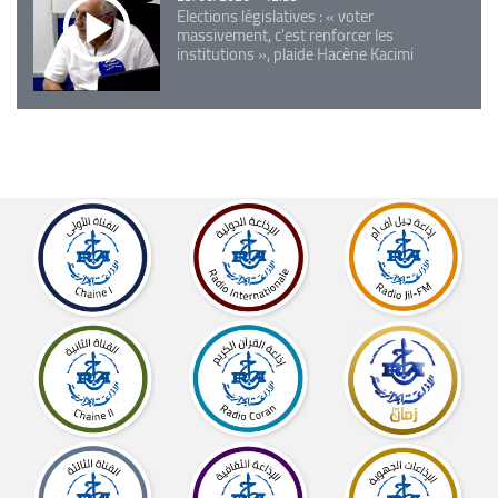
Elections législatives : « voter
massivement, c'est renforcer les
institutions », plaide Hacène Kacimi