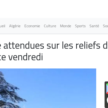
Aller
au
contenu
principal
in navigation
ueil
Algérie
Economie
Culture
Monde
Sports
Santé
Soc
attendues sur les reliefs d
ce vendredi