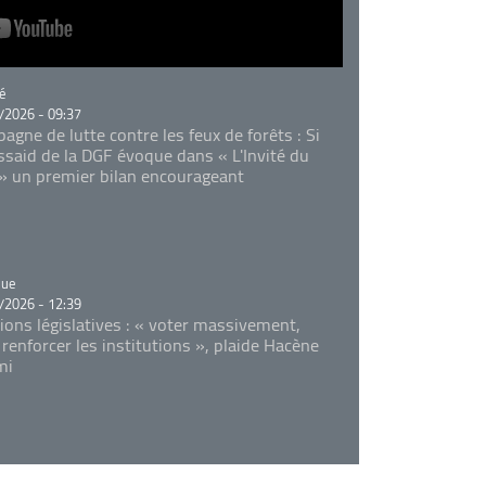
rie
é
/2026 - 09:37
agne de lutte contre les feux de forêts : Si
Essaid de la DGF évoque dans « L'Invité du
 » un premier bilan encourageant
rie
que
/2026 - 12:39
tions législatives : « voter massivement,
 renforcer les institutions », plaide Hacène
mi