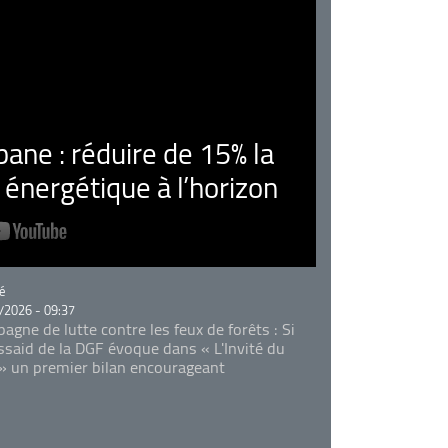
ne : réduire de 15% la
nergétique à l’horizon
rie
é
/2026 - 09:37
agne de lutte contre les feux de forêts : Si
Essaid de la DGF évoque dans « L'Invité du
 » un premier bilan encourageant