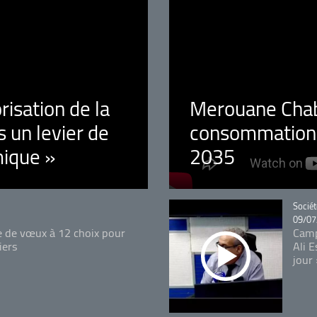
orisation de la
Merouane Chaba
 un levier de
consommation é
ique »
2035
Catégo
Sociét
09/07
e de vœux à 12 choix pour
Camp
iers
Ali 
jour