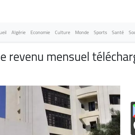
Aller
au
contenu
principal
in navigation
ueil
Algérie
Economie
Culture
Monde
Sports
Santé
Soc
 de revenu mensuel téléchar