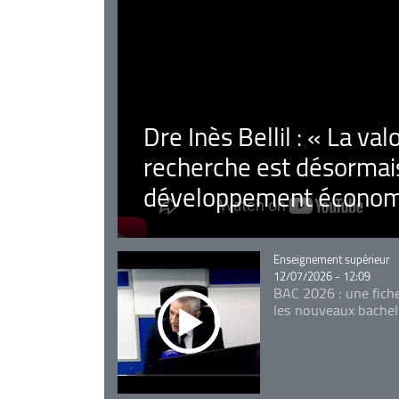
Dre Inès Bellil : « La val
recherche est désormais
développement économ
Catégorie
Enseignement supérieur
12/07/2026 - 12:09
BAC 2026 : une fich
les nouveaux bachel