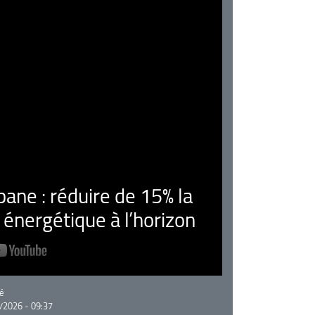
ne : réduire de 15% la
nergétique à l’horizon
rie
é
/2026 - 09:37