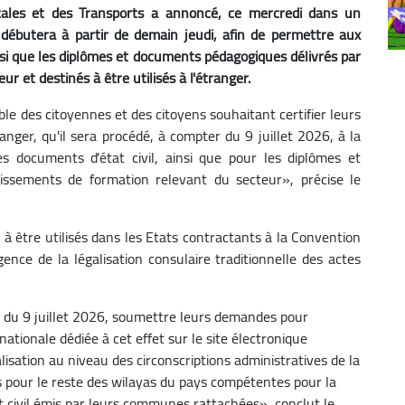
 locales et des Transports a annoncé, ce mercredi dans un
 débutera à partir de demain jeudi, afin de permettre aux
ainsi que les diplômes et documents pédagogiques délivrés par
r et destinés à être utilisés à l'étranger.
le des citoyennes et des citoyens souhaitant certifier leurs
ranger, qu'il sera procédé, à compter du 9 juillet 2026, à la
les documents d'état civil, ainsi que pour les diplômes et
issements de formation relevant du secteur», précise le
 être utilisés dans les Etats contractants à la Convention
nce de la légalisation consulaire traditionnelle des actes
ir du 9 juillet 2026, soumettre leurs demandes pour
nationale dédiée à cet effet sur le site électronique
galisation au niveau des circonscriptions administratives de la
as pour le reste des wilayas du pays compétentes pour la
at civil émis par leurs communes rattachées», conclut le