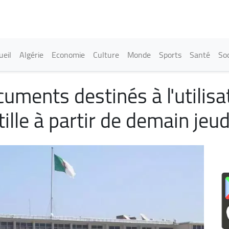
Aller
au
contenu
principal
in navigation
ueil
Algérie
Economie
Culture
Monde
Sports
Santé
Soc
uments destinés à l'utilisat
tille à partir de demain jeud