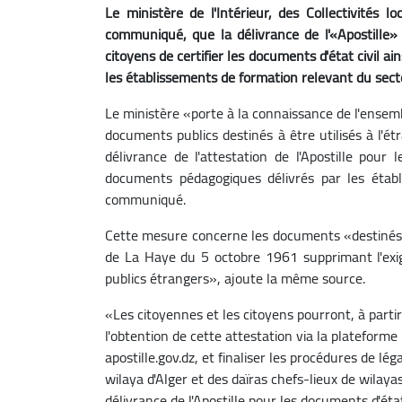
Le ministère de l'Intérieur, des Collectivités
communiqué, que la délivrance de l'«Apostille»
citoyens de certifier les documents d'état civil 
les établissements de formation relevant du secteu
Le ministère «porte à la connaissance de l'ensemb
documents publics destinés à être utilisés à l'ét
délivrance de l'attestation de l'Apostille pour 
documents pédagogiques délivrés par les établ
communiqué.
Cette mesure concerne les documents «destinés à
de La Haye du 5 octobre 1961 supprimant l'exige
publics étrangers», ajoute la même source.
«Les citoyennes et les citoyens pourront, à part
l'obtention de cette attestation via la plateforme 
apostille.gov.dz, et finaliser les procédures de lé
wilaya d'Alger et des daïras chefs-lieux de wilay
délivrance de l'Apostille pour les documents d'ét