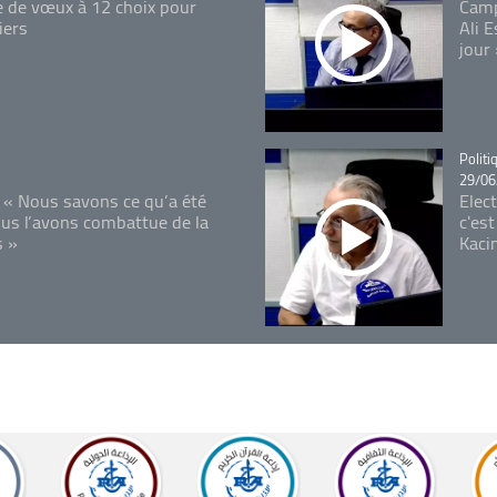
e de vœux à 12 choix pour
Camp
iers
Ali 
jour
Catégo
Politi
29/06
 « Nous savons ce qu’a été
Elec
ous l’avons combattue de la
c'est
s »
Kaci