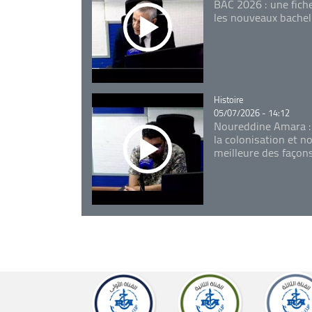
BAC 2026 : une fich
les nouveaux bachel
Catégorie
Histoire
05/07/2026 - 14:12
Noureddine Amara :
la colonisation et n
meilleure des façon