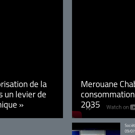
orisation de la
Merouane Chaba
 un levier de
consommation é
ique »
2035
Catégo
Sociét
09/07