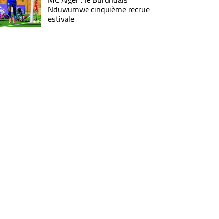
MC Alger : le Burundais
Nduwumwe cinquième recrue
estivale