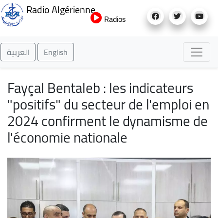
Aller
Radio Algérienne
au
Radios
contenu
principal
العربية
English
Fayçal Bentaleb : les indicateurs
"positifs" du secteur de l'emploi en
2024 confirment le dynamisme de
l'économie nationale