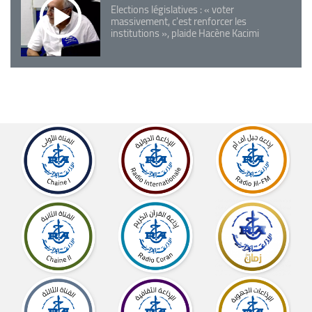
Elections législatives : « voter
massivement, c'est renforcer les
institutions », plaide Hacène Kacimi