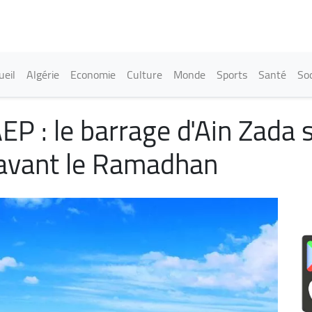
Aller
au
contenu
principal
in navigation
ueil
Algérie
Economie
Culture
Monde
Sports
Santé
Soc
EP : le barrage d'Ain Zada 
 avant le Ramadhan