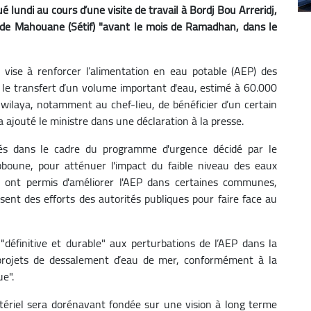
é lundi au cours d’une visite de travail à Bordj Bou Arreridj,
i de Mahouane (Sétif) "avant le mois de Ramadhan, dans le
" vise à renforcer l’alimentation en eau potable (AEP) des
r le transfert d’un volume important d'eau, estimé à 60.000
wilaya, notamment au chef-lieu, de bénéficier d’un certain
a ajouté le ministre dans une déclaration à la presse.
isés dans le cadre du programme d'urgence décidé par le
bboune, pour atténuer l'impact du faible niveau des eaux
, ont permis d'améliorer l'AEP dans certaines communes,
issent des efforts des autorités publiques pour faire face au
définitive et durable" aux perturbations de l’AEP dans la
 projets de dessalement d’eau de mer, conformément à la
ue".
stériel sera dorénavant fondée sur une vision à long terme