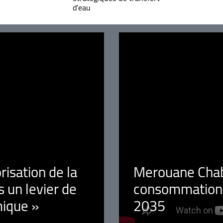
d'eau
orisation de la
Merouane Chaba
 un levier de
consommation é
ique »
2035