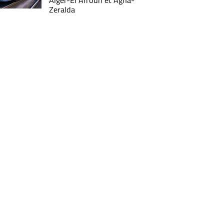
Alger-El Afroun et Agha-
Zeralda