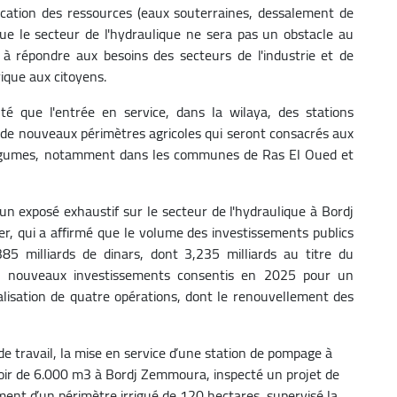
ication des ressources (eaux souterraines, dessalement de
que le secteur de l'hydraulique ne sera pas un obstacle au
à répondre aux besoins des secteurs de l'industrie et de
rique aux citoyens.
té que l'entrée en service, dans la wilaya, des stations
 de nouveaux périmètres agricoles qui seront consacrés aux
s légumes, notamment dans les communes de Ras El Oued et
 un exposé exhaustif sur le secteur de l'hydraulique à Bordj
er, qui a affirmé que le volume des investissements publics
385 milliards de dinars, dont 3,235 milliards au titre du
 nouveaux investissements consentis en 2025 pour un
alisation de quatre opérations, dont le renouvellement des
.
de travail, la mise en service d’une station de pompage à
voir de 6.000 m3 à Bordj Zemmoura, inspecté un projet de
ment d’un périmètre irrigué de 120 hectares, supervisé la