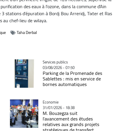
 purification des eaux à l'ozone, dans la commune d’Ain
3 stations d’épuration à Bordj Bou Arreridj, Tixter et Ras
s au chef-lieu de wilaya.
ique
Taha Derbal
Catégorie
Services publics
03/08/2026 - 07:50
Parking de la Promenade des
Sablettes : mis en service de
bornes automatiques
Catégorie
Economie
31/07/2026 - 18:38
M. Bouzegza suit
l'avancement des études
relatives aux grands projets
stratégiques de transfert