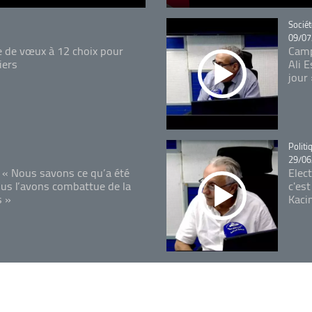
Catégo
Sociét
09/07
e de vœux à 12 choix pour
Camp
iers
Ali 
jour
Catégo
Politi
29/06
 « Nous savons ce qu’a été
Elec
ous l’avons combattue de la
c'est
s »
Kaci