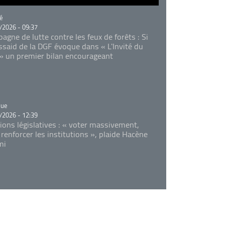
rie
é
/2026 - 09:37
agne de lutte contre les feux de forêts : Si
Essaid de la DGF évoque dans « L'Invité du
 » un premier bilan encourageant
rie
que
/2026 - 12:39
tions législatives : « voter massivement,
 renforcer les institutions », plaide Hacène
mi