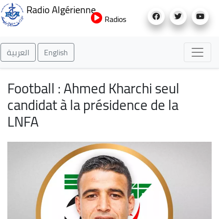
Aller
Radio Algérienne
au
Radios
contenu
principal
العربية
English
Football : Ahmed Kharchi seul
candidat à la présidence de la
LNFA