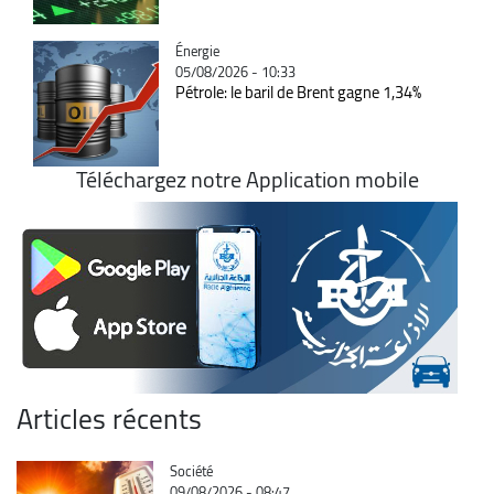
Catégorie
Énergie
05/08/2026 - 10:33
Pétrole: le baril de Brent gagne 1,34%
Téléchargez notre Application mobile
Articles récents
Catégorie
Société
09/08/2026 - 08:47