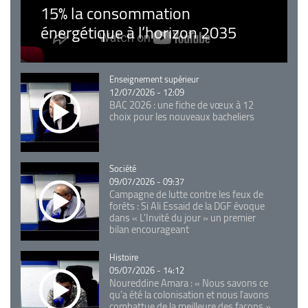
15% la consommation
énergétique à l’horizon 2035
Catégorie
Enseignement supérieur
12/07/2026 - 12:09
BAC 2026 : une fiche de vœux à 12
choix pour les nouveaux bacheliers
Catégorie
Société
09/07/2026 - 09:37
Campagne de lutte contre les feux de
forêts : Si Ali Essaid de la DGF évoque
dans « L'Invité du jour » un premier
bilan encourageant
Catégorie
Histoire
05/07/2026 - 14:12
Noureddine Amara : « Nous savons ce
qu’a été la colonisation et nous l’avons
combattue de la meilleure des façons »