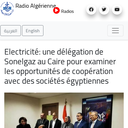
Aller
Radio Algérienne
au
Radios
contenu
principal
العربية
English
Electricité: une délégation de
Sonelgaz au Caire pour examiner
les opportunités de coopération
avec des sociétés égyptiennes