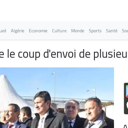
Aller
au
contenu
principal
in navigation
ueil
Algérie
Economie
Culture
Monde
Sports
Santé
Soc
le coup d'envoi de plusieur
A