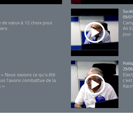
Catégo
Sociét
09/07
e de vœux à 12 choix pour
Camp
iers
Ali 
jour
Catégo
Politi
29/06
 « Nous savons ce qu’a été
Elec
ous l’avons combattue de la
c'est
s »
Kaci