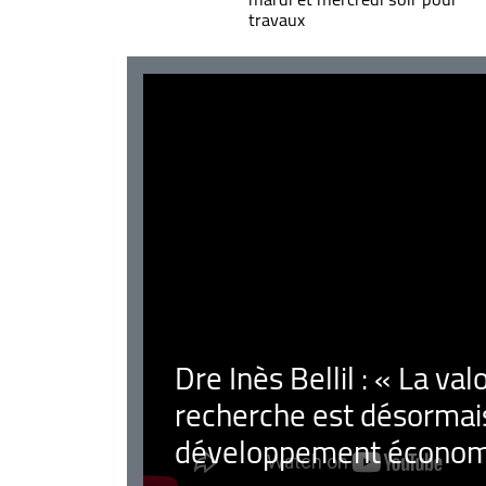
travaux
Dre Inès Bellil : « La val
recherche est désormais
développement économ