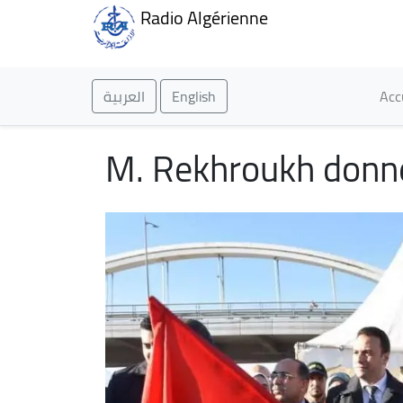
Radio Algérienne
Ma
العربية
English
Acc
M. Rekhroukh donne 