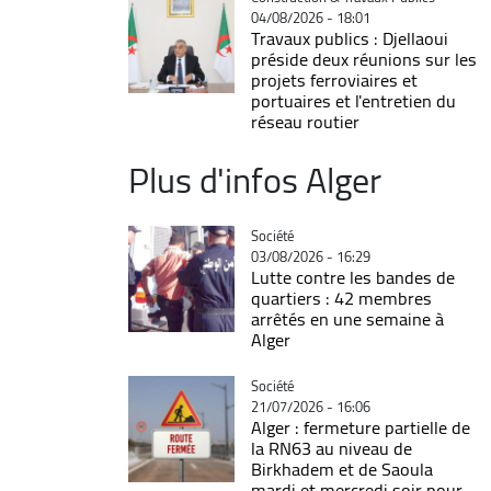
04/08/2026 - 18:01
Travaux publics : Djellaoui
préside deux réunions sur les
projets ferroviaires et
portuaires et l'entretien du
réseau routier
Plus d'infos Alger
Catégorie
Société
03/08/2026 - 16:29
Lutte contre les bandes de
quartiers : 42 membres
arrêtés en une semaine à
Alger
Catégorie
Société
21/07/2026 - 16:06
Alger : fermeture partielle de
la RN63 au niveau de
Birkhadem et de Saoula
mardi et mercredi soir pour