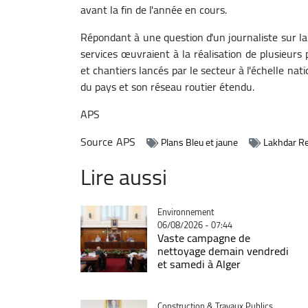
avant la fin de l'année en cours.
Répondant à une question d'un journaliste sur l
services œuvraient à la réalisation de plusieurs
et chantiers lancés par le secteur à l'échelle na
du pays et son réseau routier étendu.
APS
Source
APS
Plans Bleu et jaune
Lakhdar R
Lire aussi
Catégorie
Environnement
06/08/2026 - 07:44
Vaste campagne de
nettoyage demain vendredi
et samedi à Alger
Catégorie
Construction & Travaux Publics