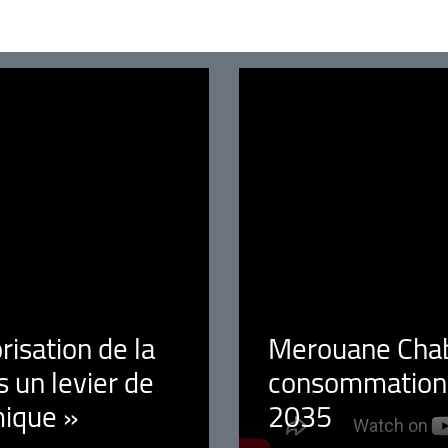
orisation de la
Merouane Chaba
 un levier de
consommation é
ique »
2035