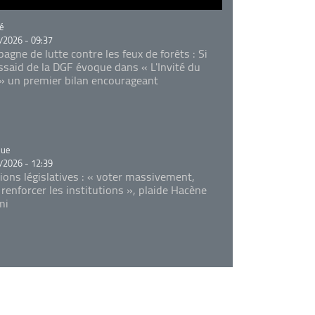
rie
é
/2026 - 09:37
agne de lutte contre les feux de forêts : Si
Essaid de la DGF évoque dans « L'Invité du
 » un premier bilan encourageant
rie
que
/2026 - 12:39
tions législatives : « voter massivement,
 renforcer les institutions », plaide Hacène
mi