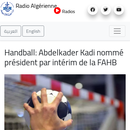
Aller
Radio Algérienne
au
Radios
contenu
principal
العربية
English
Handball: Abdelkader Kadi nommé
président par intérim de la FAHB