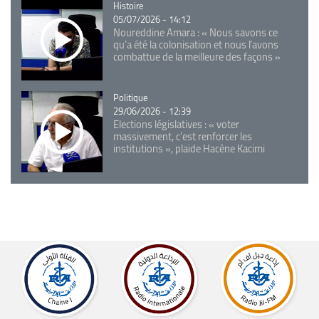
Catégorie
Histoire
05/07/2026 - 14:12
Noureddine Amara : « Nous savons ce
qu’a été la colonisation et nous l’avons
combattue de la meilleure des façons »
Catégorie
Politique
29/06/2026 - 12:39
Elections législatives : « voter
massivement, c'est renforcer les
institutions », plaide Hacène Kacimi