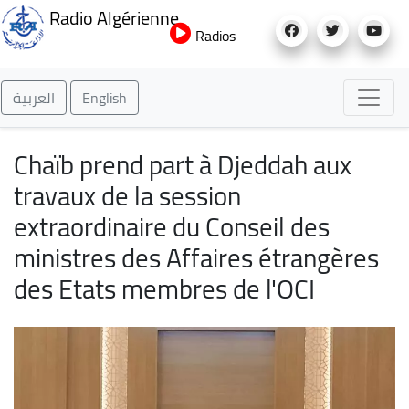
Aller
Radio Algérienne
au
Radios
contenu
principal
العربية
English
Chaïb prend part à Djeddah aux
travaux de la session
extraordinaire du Conseil des
ministres des Affaires étrangères
des Etats membres de l'OCI