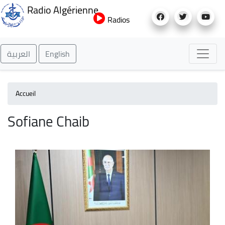
Aller
Radio Algérienne
au
Radios
contenu
principal
العربية
English
Accueil
Sofiane Chaib