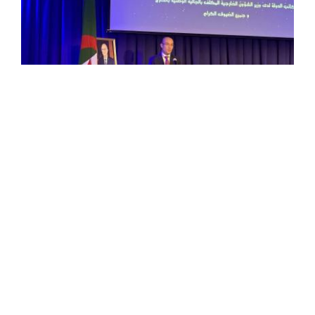
M. Chaib rencontre à New York les
membres de la communauté nationale
Le secrétaire d'Etat auprès du ministre des Affaires
étrangères, chargé de la Communauté nationale à
l'étranger, Sofiane Chaib, a tenu, vendredi, une rencontre
avec les membres de la communauté nationale ...