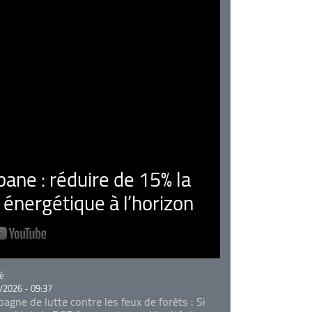
ne : réduire de 15% la
nergétique à l’horizon
rie
é
/2026 - 09:37
agne de lutte contre les feux de forêts : Si