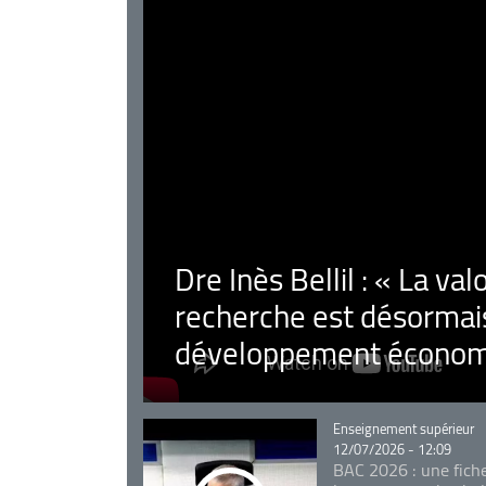
Dre Inès Bellil : « La val
recherche est désormais
développement économ
Catégorie
Enseignement supérieur
12/07/2026 - 12:09
BAC 2026 : une fich