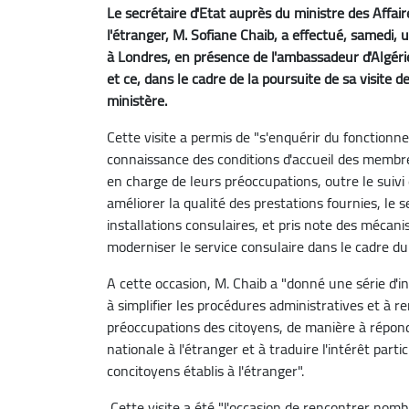
Le secrétaire d'Etat auprès du ministre des Affa
l'étranger, M. Sofiane Chaib, a effectué, samedi, 
à Londres, en présence de l'ambassadeur d'Algéri
et ce, dans le cadre de la poursuite de sa visit
ministère.
Cette visite a permis de "s'enquérir du fonctionn
connaissance des conditions d'accueil des membr
en charge de leurs préoccupations, outre le suivi
améliorer la qualité des prestations fournies, le s
installations consulaires, et pris note des mécan
moderniser le service consulaire dans le cadre du
A cette occasion, M. Chaib a "donné une série d'i
à simplifier les procédures administratives et à 
préoccupations des citoyens, de manière à répo
nationale à l'étranger et à traduire l'intérêt part
concitoyens établis à l'étranger".
Cette visite a été "l'occasion de rencontrer no