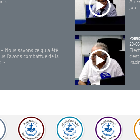
iers
Ali 
jour
Catégo
Politi
29/06
 « Nous savons ce qu’a été
Elec
ous l’avons combattue de la
c'est
s »
Kaci