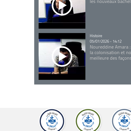
les nouveaux bachel
Catégorie
Histoire
05/07/2026 - 14:12
Noureddine Amara :
la colonisation et n
meilleure des façon