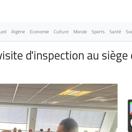
Aller
au
contenu
principal
in navigation
ueil
Algérie
Economie
Culture
Monde
Sports
Santé
Soc
isite d'inspection au siège