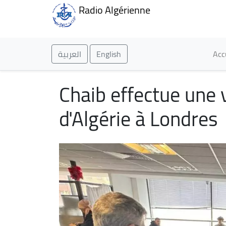
Radio Algérienne
Ma
العربية
English
Acc
Chaib effectue une v
d'Algérie à Londres