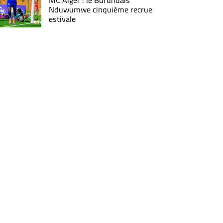
MC Alger : le Burundais
Nduwumwe cinquième recrue
estivale