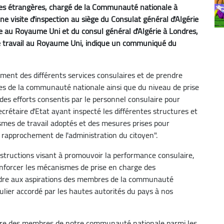
ires étrangères, chargé de la Communauté nationale à
une visite d'inspection au siège du Consulat général d'Algérie
e au Royaume Uni et du consul général d'Algérie à Londres,
e de travail au Royaume Uni, indique un communiqué du
ement des différents services consulaires et de prendre
es de la communauté nationale ainsi que du niveau de prise
 des efforts consentis par le personnel consulaire pour
ecrétaire d'Etat ayant inspecté les différentes structures et
ismes de travail adoptés et des mesures prises pour
 rapprochement de l'administration du citoyen".
nstructions visant à promouvoir la performance consulaire,
renforcer les mécanismes de prise en charge des
ndre aux aspirations des membres de la communauté
iculier accordé par les hautes autorités du pays à nos
mbre des membres de notre communauté nationale parmi les