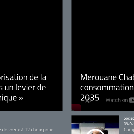
orisation de la
Merouane Chaba
 un levier de
consommation é
ique »
2035
Catégo
Sociét
09/07
e de vœux à 12 choix pour
Camp