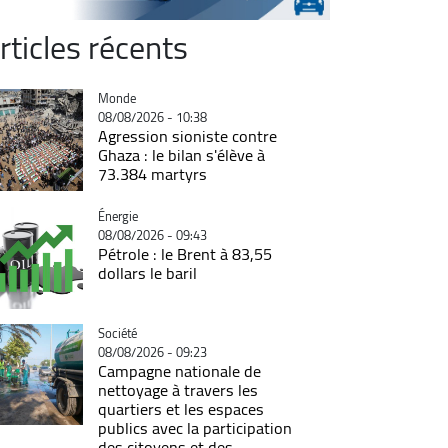
rticles récents
Catégorie
Monde
08/08/2026 - 10:38
Agression sioniste contre
Ghaza : le bilan s'élève à
73.384 martyrs
Catégorie
Énergie
08/08/2026 - 09:43
Pétrole : le Brent à 83,55
dollars le baril
Catégorie
Société
08/08/2026 - 09:23
Campagne nationale de
nettoyage à travers les
quartiers et les espaces
publics avec la participation
des citoyens et des