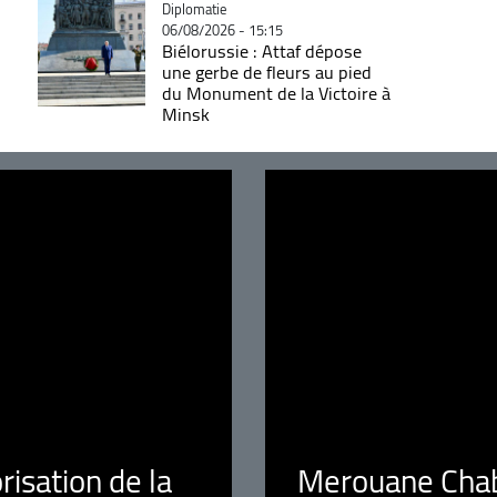
Catégorie
Diplomatie
06/08/2026 - 15:15
Biélorussie : Attaf dépose
une gerbe de fleurs au pied
du Monument de la Victoire à
Minsk
orisation de la
Merouane Chaba