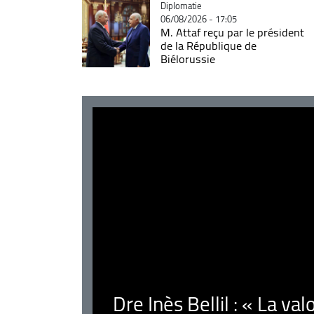
Catégorie
Diplomatie
06/08/2026 - 17:05
M. Attaf reçu par le président
de la République de
Biélorussie
Dre Inès Bellil : « La val