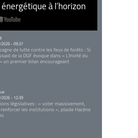
nergétique à l’horizon
rie
é
/2026 - 09:37
agne de lutte contre les feux de forêts : Si
Essaid de la DGF évoque dans « L'Invité du
 » un premier bilan encourageant
rie
que
/2026 - 12:39
tions législatives : « voter massivement,
 renforcer les institutions », plaide Hacène
mi