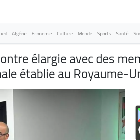
Aller
au
contenu
principal
in navigation
ueil
Algérie
Economie
Culture
Monde
Sports
Santé
Soc
contre élargie avec des me
ale établie au Royaume-