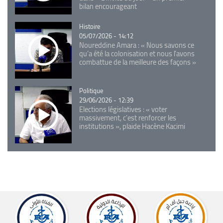
bilan encourageant
Catégorie
Histoire
05/07/2026 - 14:12
Noureddine Amara : « Nous savons ce
qu’a été la colonisation et nous l’avons
combattue de la meilleure des façons »
Catégorie
Politique
29/06/2026 - 12:39
Elections législatives : « voter
massivement, c'est renforcer les
institutions », plaide Hacène Kacimi