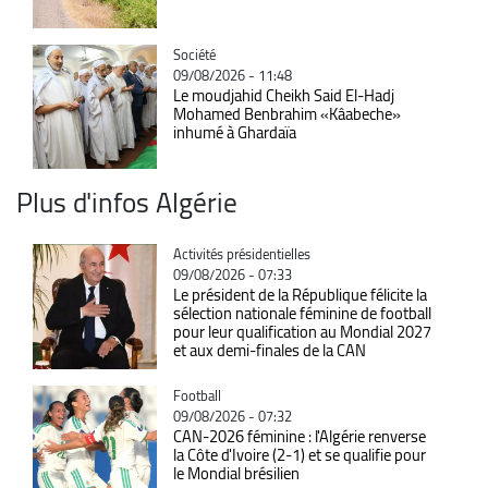
Catégorie
Société
09/08/2026 - 11:48
Le moudjahid Cheikh Said El-Hadj
Mohamed Benbrahim «Kâabeche»
inhumé à Ghardaïa
Plus d'infos Algérie
Catégorie
Activités présidentielles
09/08/2026 - 07:33
Le président de la République félicite la
sélection nationale féminine de football
pour leur qualification au Mondial 2027
et aux demi-finales de la CAN
Catégorie
Football
09/08/2026 - 07:32
CAN-2026 féminine : l'Algérie renverse
la Côte d'Ivoire (2-1) et se qualifie pour
le Mondial brésilien