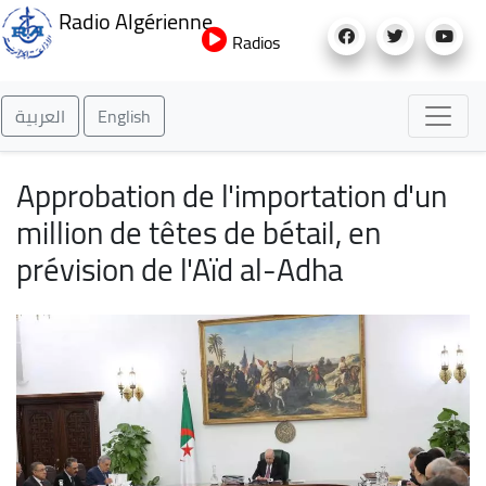
Aller
Radio Algérienne
au
Radios
contenu
principal
العربية
English
Approbation de l'importation d'un
million de têtes de bétail, en
prévision de l'Aïd al-Adha