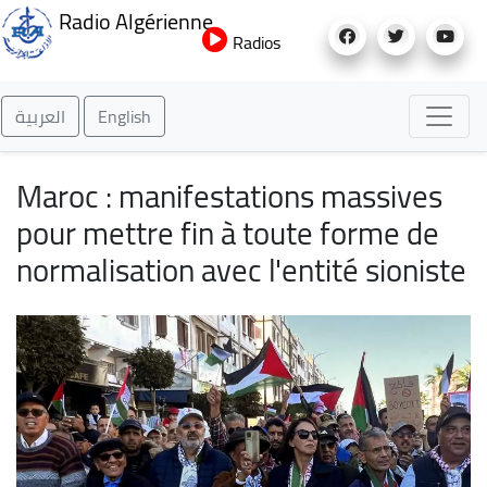
Aller
Radio Algérienne
au
Radios
contenu
principal
العربية
English
Maroc : manifestations massives
pour mettre fin à toute forme de
normalisation avec l'entité sioniste