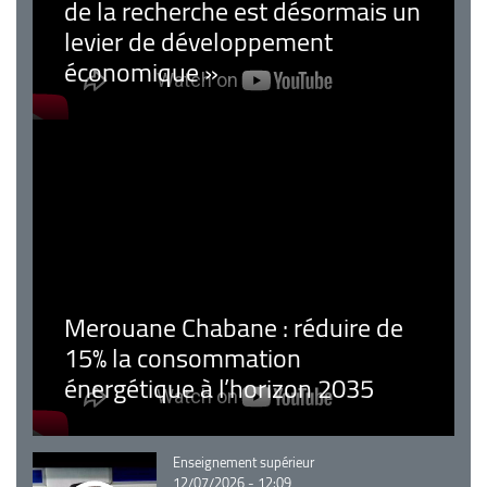
de la recherche est désormais un
levier de développement
économique »
Merouane Chabane : réduire de
15% la consommation
énergétique à l’horizon 2035
Catégorie
Enseignement supérieur
12/07/2026 - 12:09