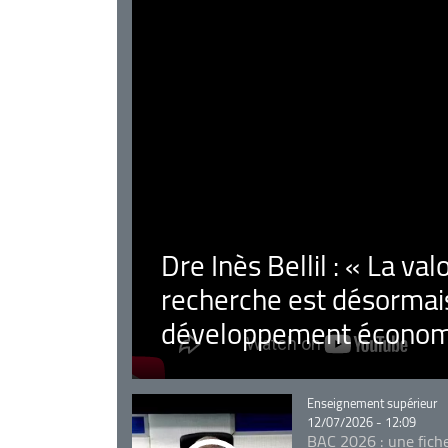
Dre Inès Bellil : « La val
recherche est désormais
développement économ
Catégorie
Enseignement supérieur
12/07/2026 - 12:09
BAC 2026 : une fich