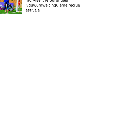
MC Alger : le Burundais
Nduwumwe cinquième recrue
estivale