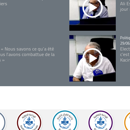
iers
Ali 
jour
Catégo
Politi
29/06
 « Nous savons ce qu’a été
Elec
ous l’avons combattue de la
c'est
s »
Kaci