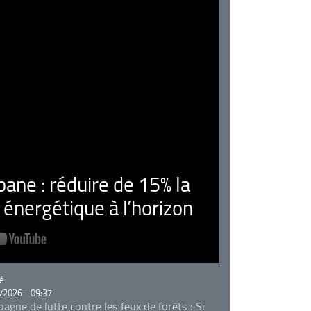
ne : réduire de 15% la
nergétique à l’horizon
rie
é
/2026 - 09:37
agne de lutte contre les feux de forêts : Si