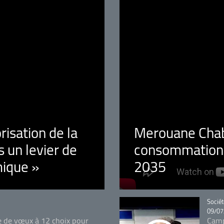
orisation de la
Merouane Chaba
 un levier de
consommation é
ique »
2035
Catégo
Sociét
09/07
e de vœux à 12 choix pour
Camp