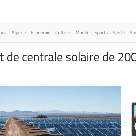
Aller
au
contenu
principal
in navigation
ueil
Algérie
Economie
Culture
Monde
Sports
Santé
Soc
t de centrale solaire de 2