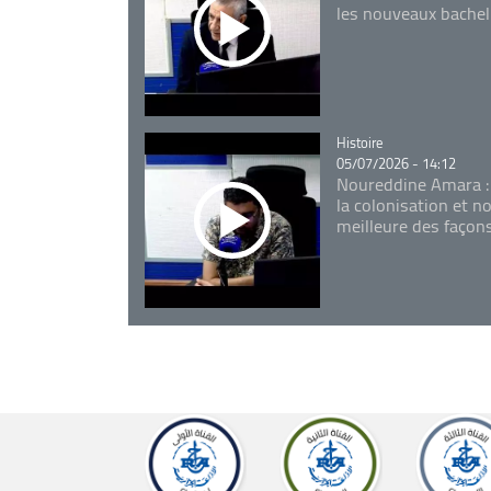
les nouveaux bachel
Catégorie
Histoire
05/07/2026 - 14:12
Noureddine Amara :
la colonisation et n
meilleure des façon