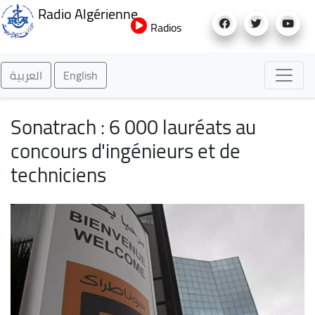
Aller
Radio Algérienne
au
Radios
contenu
principal
العربية
English
Sonatrach : 6 000 lauréats au
concours d'ingénieurs et de
techniciens