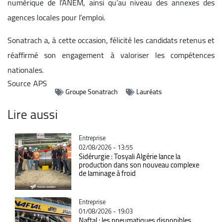
numérique de l’ANEM, ainsi qu’au niveau des annexes des
agences locales pour l’emploi.
Sonatrach a, à cette occasion, félicité les candidats retenus et
réaffirmé son engagement à valoriser les compétences
nationales.
Source
APS
Groupe Sonatrach
Lauréats
Lire aussi
Catégorie
Entreprise
02/08/2026 - 13:55
Sidérurgie : Tosyali Algérie lance la
production dans son nouveau complexe
de laminage à froid
Catégorie
Entreprise
01/08/2026 - 19:03
Naftal : les pneumatiques disponibles