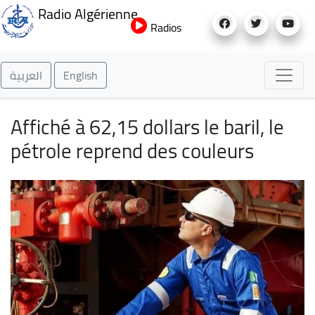
Aller
Radio Algérienne
au
Radios
contenu
principal
العربية
English
Affiché à 62,15 dollars le baril, le
pétrole reprend des couleurs