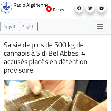
Aller
Radio Algérienne
au
Radios
contenu
principal
العربية
English
Saisie de plus de 500 kg de
cannabis à Sidi Bel Abbes: 4
accusés placés en détention
provisoire