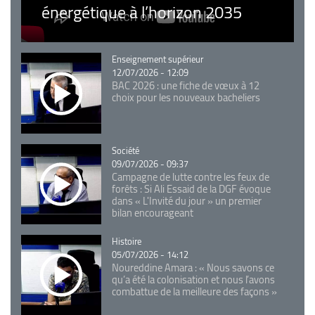
énergétique à l’horizon 2035
Catégorie
Enseignement supérieur
12/07/2026 - 12:09
BAC 2026 : une fiche de vœux à 12
choix pour les nouveaux bacheliers
Catégorie
Société
09/07/2026 - 09:37
Campagne de lutte contre les feux de
forêts : Si Ali Essaid de la DGF évoque
dans « L'Invité du jour » un premier
bilan encourageant
Catégorie
Histoire
05/07/2026 - 14:12
Noureddine Amara : « Nous savons ce
qu’a été la colonisation et nous l’avons
combattue de la meilleure des façons »