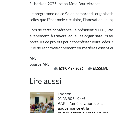
à l'horizon 2035, selon Mme Boutekrabet.
Le programme de ce Salon comprend l'organisation
telles que l'économie circulaire, l'innovation, la l
Lors de cette conférence, le président du CEI, Ra
événement, à travers lequel les organisateurs as
porteurs de projets pour concrétiser leurs idées,
vue de l'approvisionnement en matières essentiell
APS
Source
APS
EXPOMER 2025
ENSSMAL
Lire aussi
Catégorie
Economie
03/08/2026 - 07:56
AAPI : l'amélioration de la
gouvernance et la
numérisation au menu d'une