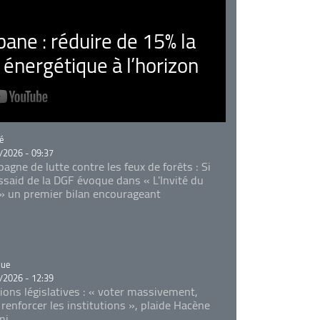
ne : réduire de 15% la
nergétique à l’horizon
rie
é
/2026 - 09:37
agne de lutte contre les feux de forêts : Si
Essaid de la DGF évoque dans « L'Invité du
 » un premier bilan encourageant
rie
que
/2026 - 12:39
tions législatives : « voter massivement,
 renforcer les institutions », plaide Hacène
mi