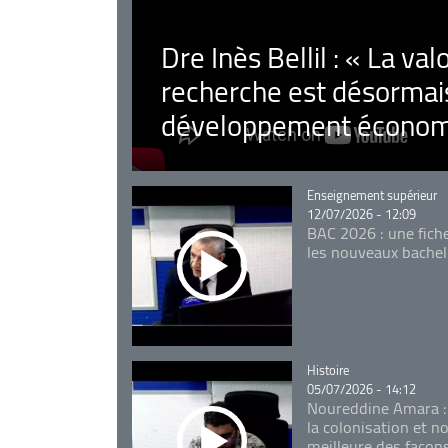
Dre Inès Bellil : « La val
recherche est désormais
développement économ
Catégorie
Enseignement supérieur
12/07/2026 - 12:09
BAC 2026 : une fich
les nouveaux bachel
Catégorie
Histoire
05/07/2026 - 14:12
Noureddine Amara :
la colonisation et n
meilleure des façon