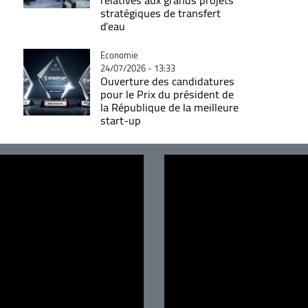
stratégiques de transfert
d'eau
Catégorie
Economie
24/07/2026 - 13:33
Ouverture des candidatures
pour le Prix du président de
la République de la meilleure
start-up