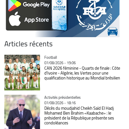
Articles récents
Catégorie
Football
07/08/2026 - 19:06
CAN 2026 féminine - Quarts de finale : Côte
d'Ivoire - Algérie, les Vertes pour une
qualification historique au Mondial brésilien
Catégorie
Activités présidentielles
07/08/2026 - 18:16
Décès du moudjahid Cheikh Saïd El Hadj
Mohamed Ben Brahim «Kaabache» : le
président de la République présente ses
condoléances