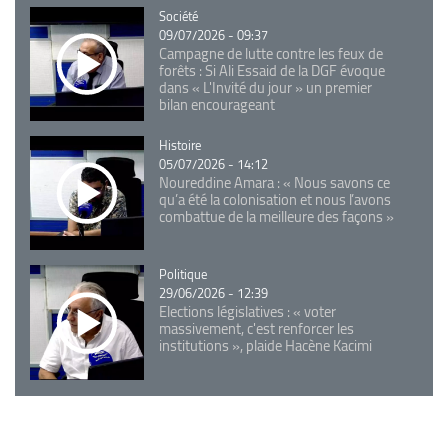
Catégorie
Société
09/07/2026 - 09:37
Campagne de lutte contre les feux de
forêts : Si Ali Essaid de la DGF évoque
dans « L'Invité du jour » un premier
bilan encourageant
Catégorie
Histoire
05/07/2026 - 14:12
Noureddine Amara : « Nous savons ce
qu’a été la colonisation et nous l’avons
combattue de la meilleure des façons »
Catégorie
Politique
29/06/2026 - 12:39
Elections législatives : « voter
massivement, c'est renforcer les
institutions », plaide Hacène Kacimi