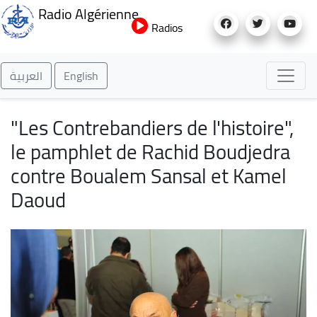
Aller
Radio Algérienne
au
Radios
contenu
principal
العربية
English
"Les Contrebandiers de l'histoire",
le pamphlet de Rachid Boudjedra
contre Boualem Sansal et Kamel
Daoud