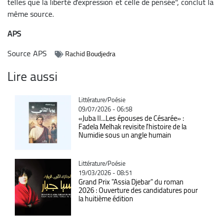
telles que la liberté d'expression et celle de pensée", conclut la
même source.
APS
Source
APS
Rachid Boudjedra
Lire aussi
Catégorie
Littérature/Poésie
09/07/2026 - 06:58
«Juba II...Les épouses de Césarée» :
Fadela Melhak revisite l'histoire de la
Numidie sous un angle humain
Catégorie
Littérature/Poésie
19/03/2026 - 08:51
Grand Prix "Assia Djebar" du roman
2026 : Ouverture des candidatures pour
la huitième édition