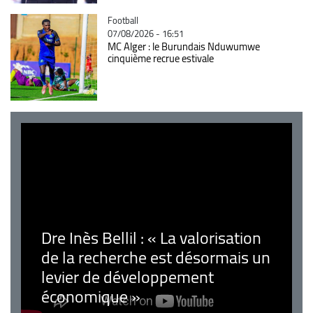
Catégorie
Football
07/08/2026 - 16:51
MC Alger : le Burundais Nduwumwe
cinquième recrue estivale
Dre Inès Bellil : « La valorisation
de la recherche est désormais un
levier de développement
économique »