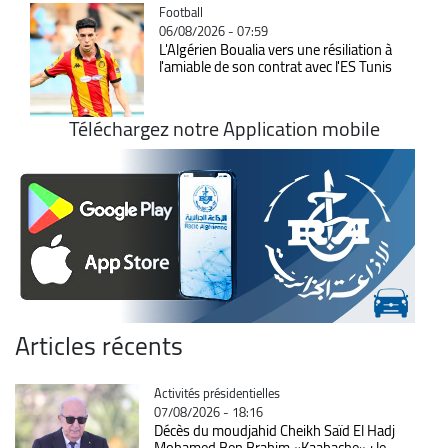
Catégorie
Football
06/08/2026 - 07:59
L'Algérien Boualia vers une résiliation à
l'amiable de son contrat avec l'ES Tunis
Téléchargez notre Application mobile
Articles récents
Catégorie
Activités présidentielles
07/08/2026 - 18:16
Décès du moudjahid Cheikh Saïd El Hadj
Mohamed Ben Brahim «Kaabache» : le