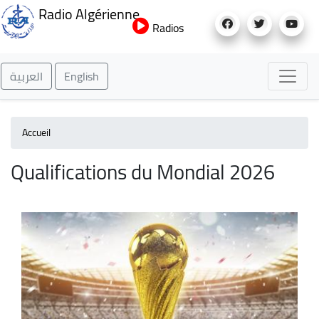
Aller
Radio Algérienne
au
Radios
contenu
principal
العربية
English
Accueil
Qualifications du Mondial 2026