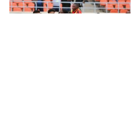
Qualifications au mondial 2026 :
Concurrent direct des Verts, le Mozambique
domine l'Ouganda (3-1) et prend
provisoirement la tête du classement
La sélection mozambicaine de football a dominé son
homologue ougandaise (3-1), mi-temps (3-1), en match
comptant pour la cinquième journée du groupe G des
qualifications pour la Coupe du monde ...