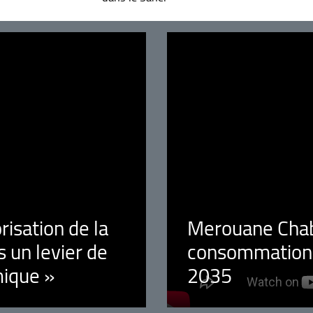
orisation de la
Merouane Chaba
 un levier de
consommation é
ique »
2035