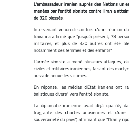
L'ambassadeur iranien auprès des Nations unies
menées par l'entité sioniste contre l'Iran a atte
de 320 blessés.
Intervenant vendredi soir lors d'une réunion du
Iravani a affirmé que "jusqu'à présent, 78 per
militaires, et plus de 320 autres ont été ble
notamment des femmes et des enfants".
L'armée sioniste a mené plusieurs attaques, dan
civiles et militaires iraniennes, faisant des mart
aussi de nouvelles victimes.
En réponse, les médias d'Etat iraniens ont ra
balistiques divers" vers l'entité sioniste.
La diplomatie iranienne avait déjà qualifié, 
fragrante des chartes onusiennes et d'une ag
souveraineté du pays", affirmant que "l'Iran y ri