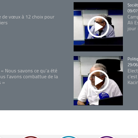
Catégo
Sociét
09/07
e de vœux à 12 choix pour
Camp
iers
Ali 
jour
Catégo
Politi
29/06
 « Nous savons ce qu’a été
Elec
ous l’avons combattue de la
c'est
s »
Kaci