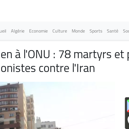
Aller
au
contenu
principal
in navigation
ueil
Algérie
Economie
Culture
Monde
Sports
Santé
Soc
en à l'ONU : 78 martyrs et
onistes contre l'Iran