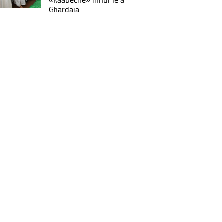
«Kâabeche» inhumé à
Ghardaïa