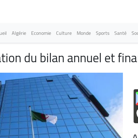
Aller
au
contenu
principal
in navigation
ueil
Algérie
Economie
Culture
Monde
Sports
Santé
Soc
tion du bilan annuel et fin
A