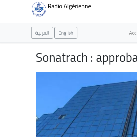
Radio Algérienne
Ma
العربية
English
Acc
Sonatrach : approba