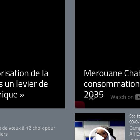
orisation de la
Merouane Chaba
 un levier de
consommation é
ique »
2035
Catégo
Sociét
09/07
e de vœux à 12 choix pour
Camp
iers
Ali 
jour