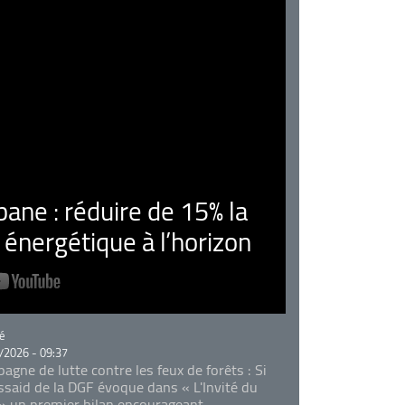
ne : réduire de 15% la
nergétique à l’horizon
rie
é
/2026 - 09:37
agne de lutte contre les feux de forêts : Si
Essaid de la DGF évoque dans « L'Invité du
 » un premier bilan encourageant