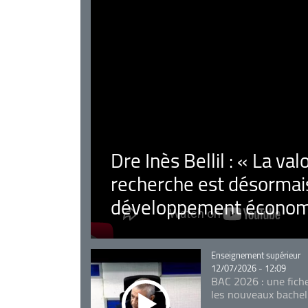
Dre Inès Bellil : « La val
recherche est désormais
développement économ
Catégorie
Enseignement supérieur
12/07/2026 - 12:09
BAC 2026 : une fich
les nouveaux bachel