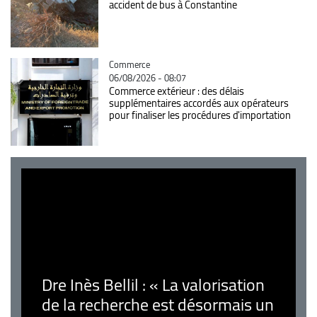
accident de bus à Constantine
Catégorie
Commerce
06/08/2026 - 08:07
Commerce extérieur : des délais
supplémentaires accordés aux opérateurs
pour finaliser les procédures d'importation
Dre Inès Bellil : « La valorisation
de la recherche est désormais un