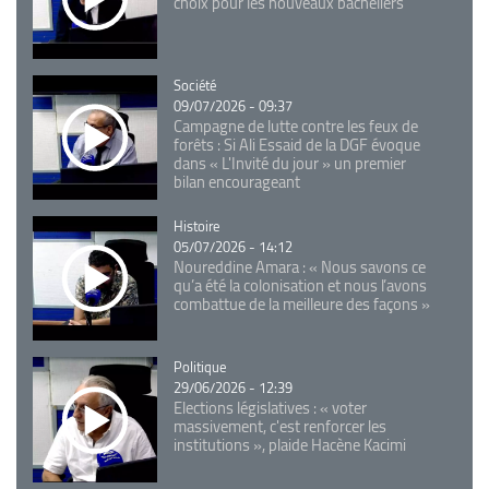
choix pour les nouveaux bacheliers
Catégorie
Société
09/07/2026 - 09:37
Campagne de lutte contre les feux de
forêts : Si Ali Essaid de la DGF évoque
dans « L'Invité du jour » un premier
bilan encourageant
Catégorie
Histoire
05/07/2026 - 14:12
Noureddine Amara : « Nous savons ce
qu’a été la colonisation et nous l’avons
combattue de la meilleure des façons »
Catégorie
Politique
29/06/2026 - 12:39
Elections législatives : « voter
massivement, c'est renforcer les
institutions », plaide Hacène Kacimi