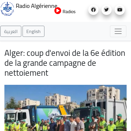
Aller
Radio Algérienne
au
Radios
contenu
principal
العربية
English
Alger: coup d'envoi de la 6e édition
de la grande campagne de
nettoiement