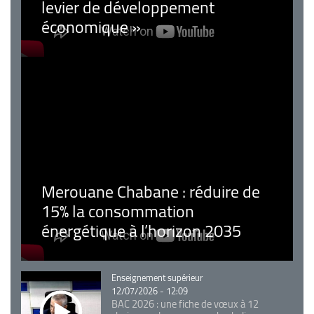
levier de développement
économique »
Merouane Chabane : réduire de
15% la consommation
énergétique à l’horizon 2035
Catégorie
Enseignement supérieur
12/07/2026 - 12:09
BAC 2026 : une fiche de vœux à 12