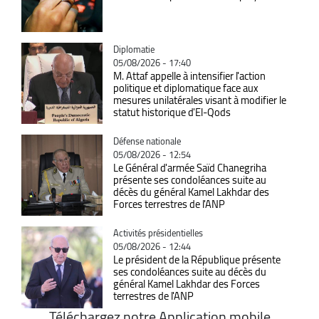
Catégorie
Diplomatie
05/08/2026 - 17:40
M. Attaf appelle à intensifier l'action
politique et diplomatique face aux
mesures unilatérales visant à modifier le
statut historique d'El-Qods
Catégorie
Défense nationale
05/08/2026 - 12:54
Le Général d'armée Saïd Chanegriha
présente ses condoléances suite au
décès du général Kamel Lakhdar des
Forces terrestres de l'ANP
Catégorie
Activités présidentielles
05/08/2026 - 12:44
Le président de la République présente
ses condoléances suite au décès du
général Kamel Lakhdar des Forces
terrestres de l'ANP
Téléchargez notre Application mobile