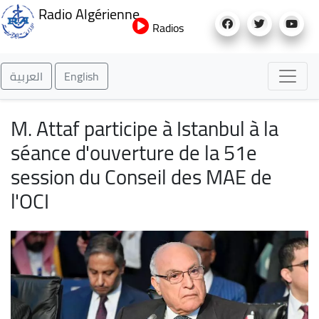
Aller
Radio Algérienne
au
Radios
contenu
principal
العربية
English
M. Attaf participe à Istanbul à la
séance d'ouverture de la 51e
session du Conseil des MAE de
l'OCI