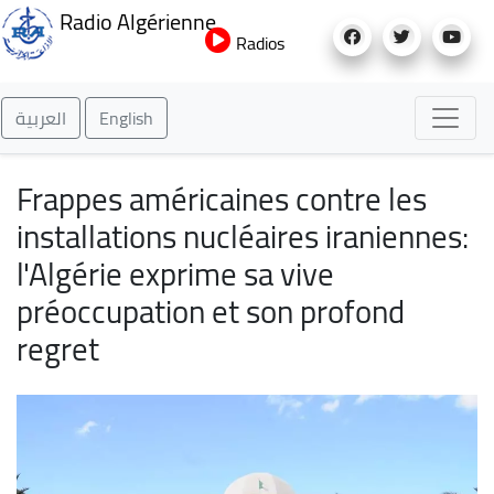
Aller
Radio Algérienne
au
Radios
contenu
principal
العربية
English
Frappes américaines contre les
installations nucléaires iraniennes:
l'Algérie exprime sa vive
préoccupation et son profond
regret