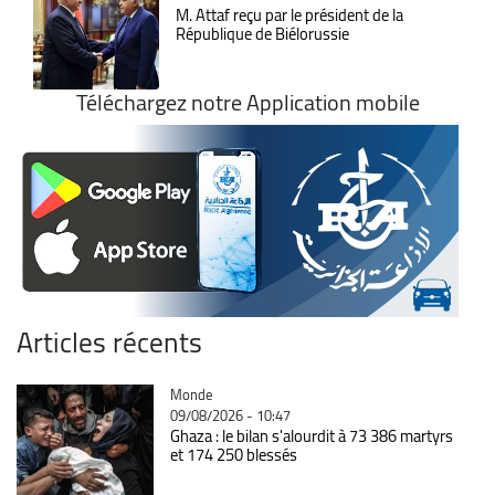
M. Attaf reçu par le président de la
République de Biélorussie
Téléchargez notre Application mobile
Articles récents
Catégorie
Monde
09/08/2026 - 10:47
Ghaza : le bilan s'alourdit à 73 386 martyrs
et 174 250 blessés