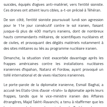
suicides, équipés d'ogives anti-matériel, vers l'entité sioniste.
Ces drones ont atteint leurs cibles, a-t-on précisé à Téhéran.
De son côté, l'entité sioniste poursuivait lundi son agression
pour le 11e jour consécutif contre le sol iranien, faisant
jusque-là plus de 400 martyrs iraniens, dont de nombreux
hauts commandants militaires, de scientifiques nucléaires et
de civiles, et provoquant des dégâts matériels notamment à
des sites militaires ou liés au programme nucléaire iranien.
Dimanche, la situation s'est exacerbée davantage après les
frappes américaines contre les installations nucléaires
iraniennes d'Ispahan, Natanz et Fordow, ayant provoqué un
tollé international et de vives réactions iraniennes.
Le porte-parole de la diplomatie iranienne, Esmaïl Baghaï, a
accusé les Etats-Unis d'avoir «trahi» la diplomatie après leurs
frappes, tandis que le vice-ministre iranien des Affaires
étrangères, Majid Takht-Ravanchi, a tenu à réaffirmer que les