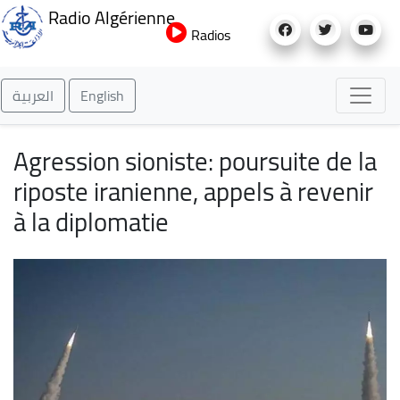
Aller
Radio Algérienne
au
Radios
contenu
principal
العربية
English
Agression sioniste: poursuite de la
riposte iranienne, appels à revenir
à la diplomatie