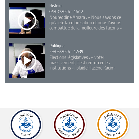
Catégorie
Histoire
05/07/2026 - 14:12
Noureddine Amara : « Nous savons ce
qu’a été la colonisation et nous l’avons
combattue de la meilleure des façons »
Catégorie
Politique
29/06/2026 - 12:39
Elections législatives : « voter
massivement, c'est renforcer les
institutions », plaide Hacène Kacimi