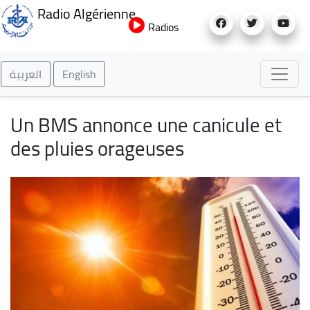
Aller
Radio Algérienne
au
Radios
contenu
principal
العربية
English
Un BMS annonce une canicule et
des pluies orageuses