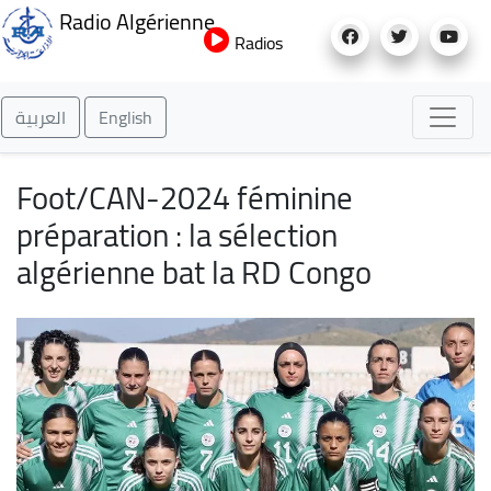
Aller
Radio Algérienne
au
Radios
contenu
principal
العربية
English
Foot/CAN-2024 féminine
préparation : la sélection
algérienne bat la RD Congo