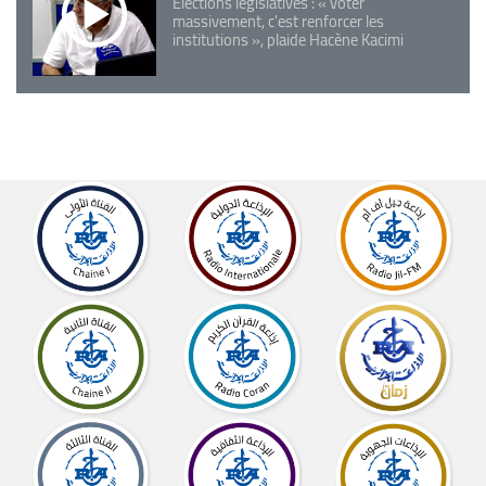
Elections législatives : « voter
massivement, c'est renforcer les
institutions », plaide Hacène Kacimi