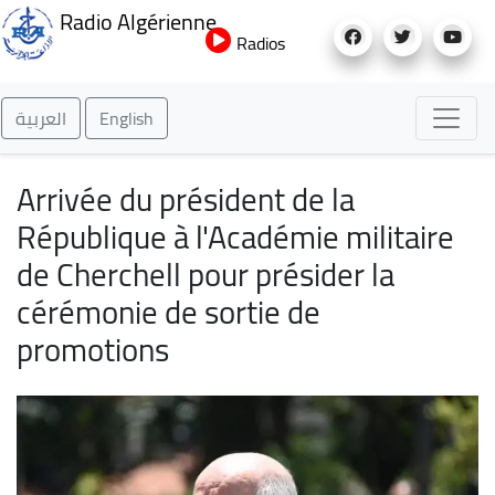
Aller
Radio Algérienne
au
Radios
contenu
principal
العربية
English
Arrivée du président de la
République à l'Académie militaire
de Cherchell pour présider la
cérémonie de sortie de
promotions