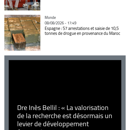
Catégorie
Monde
08/08/2026 - 17:49
Espagne : 57 arrestations et saisie de 10,5
tonnes de drogue en provenance du Maroc
Dre Inès Bellil : « La valorisation
de la recherche est désormais un
levier de développement