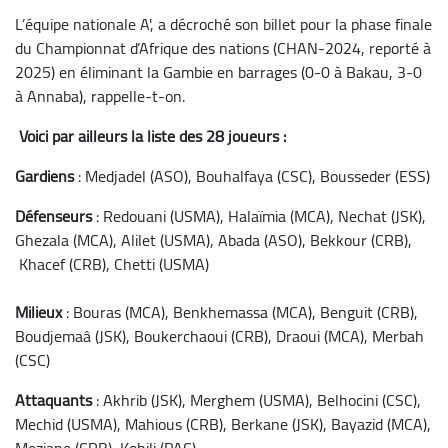
L’équipe nationale A', a décroché son billet pour la phase finale
du Championnat d’Afrique des nations (CHAN-2024, reporté à
2025) en éliminant la Gambie en barrages (0-0 à Bakau, 3-0
à Annaba), rappelle-t-on.
Voici par ailleurs la liste des 28 joueurs :
Gardiens
: Medjadel (ASO), Bouhalfaya (CSC), Bousseder (ESS)
Défenseurs
: Redouani (USMA), Halaïmia (MCA), Nechat (JSK),
Ghezala (MCA), Alilet (USMA), Abada (ASO), Bekkour (CRB),
Khacef (CRB), Chetti (USMA)
Milieux
: Bouras (MCA), Benkhemassa (MCA), Benguit (CRB),
Boudjemaâ (JSK), Boukerchaoui (CRB), Draoui (MCA), Merbah
(CSC)
Attaquants
: Akhrib (JSK), Merghem (USMA), Belhocini (CSC),
Mechid (USMA), Mahious (CRB), Berkane (JSK), Bayazid (MCA),
Meziane (CRB), Kohili (PAC).