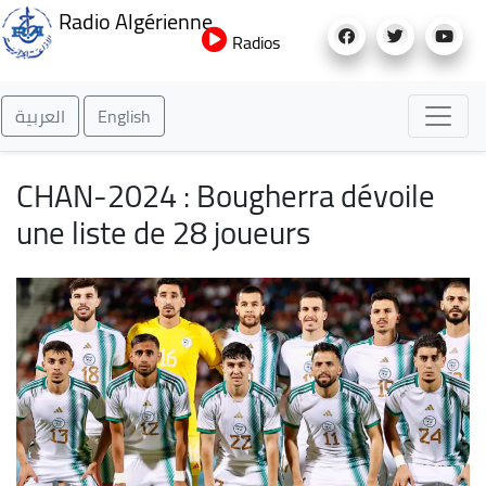
Aller
Radio Algérienne
au
Radios
contenu
principal
العربية
English
CHAN-2024 : Bougherra dévoile
une liste de 28 joueurs