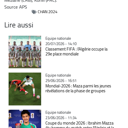
Source
APS
CHAN 2024
Lire aussi
Catégorie
Equipe nationale
20/07/2026 - 14:10
Classement FIFA : l'Algérie occupe la
29e place mondiale
Catégorie
Equipe nationale
29/06/2026 - 16:51
Mondial-2026 : Maza parmi les jeunes
révélations de la phase de groupes
Catégorie
Equipe nationale
23/06/2026 - 11:34
Coupe du monde 2026 : Ibrahim Mazza
élu homme du match entre l’Algérie et la