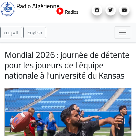
Aller
Radio Algérienne
au
Radios
contenu
principal
العربية
English
Mondial 2026 : journée de détente
pour les joueurs de l'équipe
nationale à l'université du Kansas