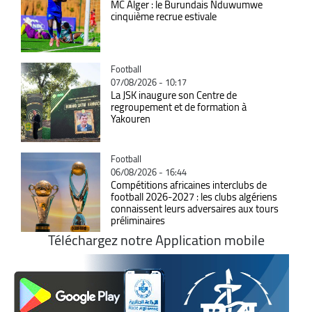
MC Alger : le Burundais Nduwumwe
cinquième recrue estivale
Catégorie
Football
07/08/2026 - 10:17
La JSK inaugure son Centre de
regroupement et de formation à
Yakouren
Catégorie
Football
06/08/2026 - 16:44
Compétitions africaines interclubs de
football 2026-2027 : les clubs algériens
connaissent leurs adversaires aux tours
préliminaires
Téléchargez notre Application mobile