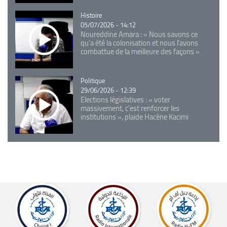
Catégorie
Histoire
05/07/2026 - 14:12
Noureddine Amara : « Nous savons ce
qu’a été la colonisation et nous l’avons
combattue de la meilleure des façons »
Catégorie
Politique
29/06/2026 - 12:39
Elections législatives : « voter
massivement, c'est renforcer les
institutions », plaide Hacène Kacimi