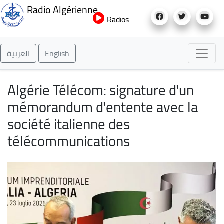
Aller
Radio Algérienne
au
Radios
contenu
principal
العربية
English
Algérie Télécom: signature d'un
mémorandum d'entente avec la
société italienne des
télécommunications