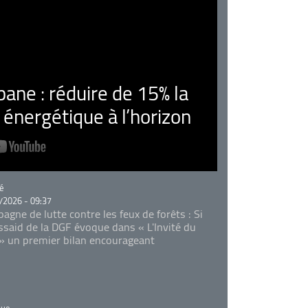
ne : réduire de 15% la
nergétique à l’horizon
rie
é
/2026 - 09:37
agne de lutte contre les feux de forêts : Si
Essaid de la DGF évoque dans « L'Invité du
 » un premier bilan encourageant
rie
que