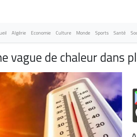
Aller
au
contenu
principal
in navigation
ueil
Algérie
Economie
Culture
Monde
Sports
Santé
Soc
 vague de chaleur dans pl
A