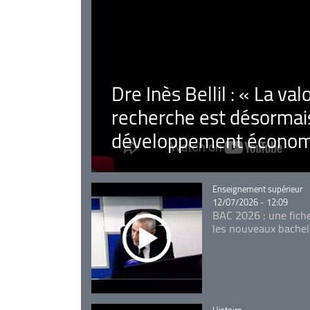
Dre Inès Bellil : « La val
recherche est désormais
développement économ
Catégorie
Enseignement supérieur
12/07/2026 - 12:09
BAC 2026 : une fich
les nouveaux bachel
Catégorie
Histoire