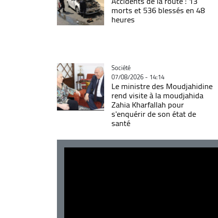
Accidents de la route : 13
morts et 536 blessés en 48
heures
Catégorie
Société
07/08/2026 - 14:14
Le ministre des Moudjahidine
rend visite à la moudjahida
Zahia Kharfallah pour
s'enquérir de son état de
santé