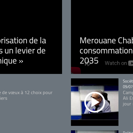
orisation de la
Merouane Chaba
 un levier de
consommation é
ique »
2035
Catégo
Sociét
09/07
e de vœux à 12 choix pour
Camp
iers
Ali 
jour
Catégo
Politi