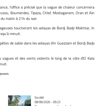
lance, l’office a précisé que la vague de chaleur concernera
zi Ouzou, Boumerdes, Tipaza, Chlef, Mostaganem, Oran et Aïn
 du matin à 21h du soir.
 orageuses toucheront les wilayas de Bordj Badji Mokhtar, In
squ’à minuit.
pêtes de sable dans les wilayas d’In Guezzam et Bordj Badji
vagues et des vents violents le long de la côte d’El Kala
nuit.
geuses
Catégorie
Société
08/08/2026 - 09:23