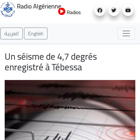
Aller
Radio Algérienne
au
Radios
contenu
principal
العربية
English
Un séisme de 4,7 degrés
enregistré à Tébessa